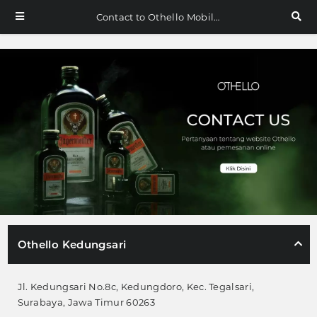
Contact to Othello Mobile
Othello Kedungsari
Jl. Kedungsari No.8c, Kedungdoro, Kec. Tegalsari,
Surabaya, Jawa Timur 60263