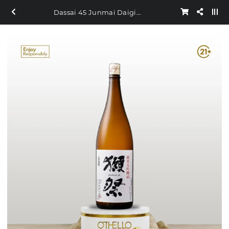
Dassai 45 Junmai Daiginjo Japanese Sake 1.8L