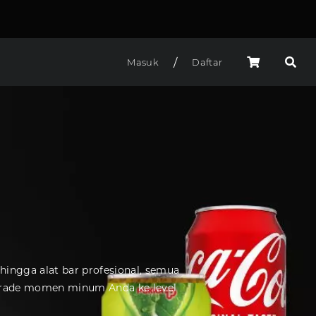
/
Masuk
Daftar
s
hingga alat bar profesional, semua
pgrade momen minum Anda ke level