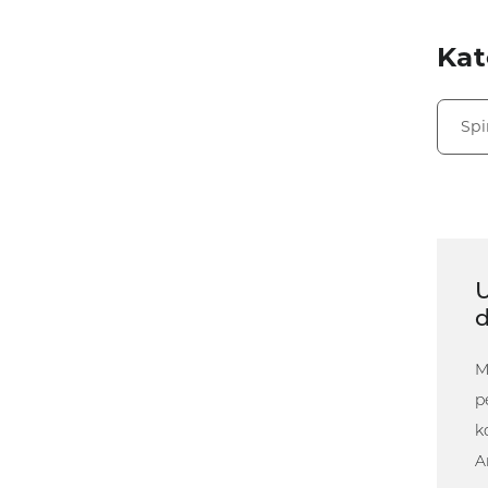
Kat
Spi
d
M
p
k
A