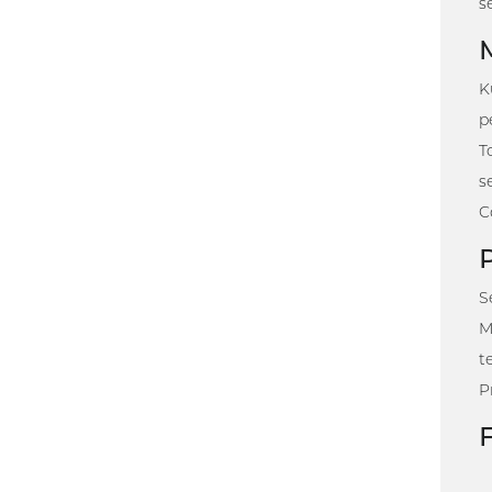
s
K
p
T
s
C
S
M
t
P