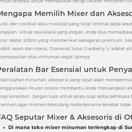
emua tersedia untuk memastikan setiap racikan minuman An
Mengapa Memilih Mixer dan Akseso
unci dari cocktail atau mocktail yang lezat terletak pada k
enyajian. Untuk rasa klasik yang elegan, Anda bisa memaduka
onic Water 200ml
yang memberikan kesegaran premium. Jika
edikit asam dan manis,
Diamond Juice Cranberry 1L
adalah pi
osmopolitan atau minuman segar lainnya.
Peralatan Bar Esensial untuk Peny
elain bahan minuman, aksesoris yang tepat akan mempermud
enggunakan
Pourer
presisi membantu Anda menuangkan alk
etap konsisten. Jangan lupa untuk selalu siap sedia pembuka b
remium
agar momen bersulang Anda bersama kerabat tidak
FAQ Seputar Mixer & Aksesoris di O
Di mana toko mixer minuman terlengkap di Su