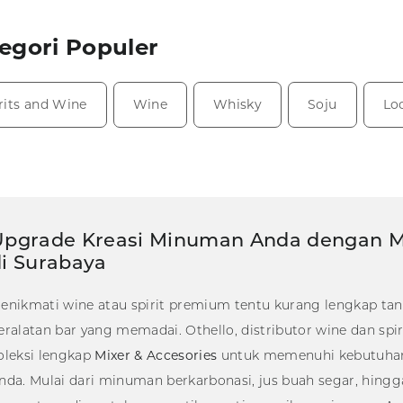
egori Populer
rits and Wine
Wine
Whisky
Soju
Lo
Upgrade Kreasi Minuman Anda dengan Mix
i Surabaya
enikmati wine atau spirit premium tentu kurang lengkap tan
eralatan bar yang memadai. Othello, distributor wine dan spi
oleksi lengkap
Mixer & Accesories
untuk memenuhi kebutuhan 
nda. Mulai dari minuman berkarbonasi, jus buah segar, hingga