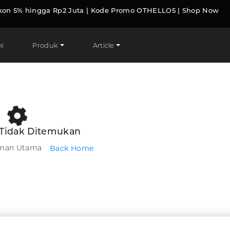
kon 5% hingga Rp2 Juta | Kode Promo OTHELLO5 | Shop Now
i
Produk
Article
Tidak Ditemukan
aman Utama
Back Home