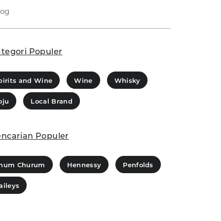
log
tegori Populer
pirits and Wine
Wine
Whisky
oju
Local Brand
ncarian Populer
hum Churum
Hennessy
Penfolds
aileys