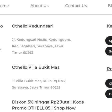
Home
About Us
Contact Us
B
lo
Othello Kedungsari
Ka
Jl. Kedungsari No.8c, Kedungdoro,
S
Kec. Tegalsari, Surabaya, Jawa
5
S
Timur 60263
Othello Villa Bukit Mas
Pe
Jl Villa Bukit Mas, Ruko Rq No.7,
C
Surabaya, Jawa Timur 60225
B
Diskon 5% hingga Rp2 Juta | Kode
Promo OTHELLO5 | Shop Now