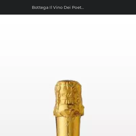
Bottega Il Vino Dei Poeti Prosecco Gold 750ml