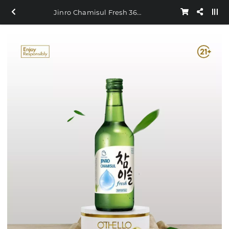
Jinro Chamisul Fresh 360ml