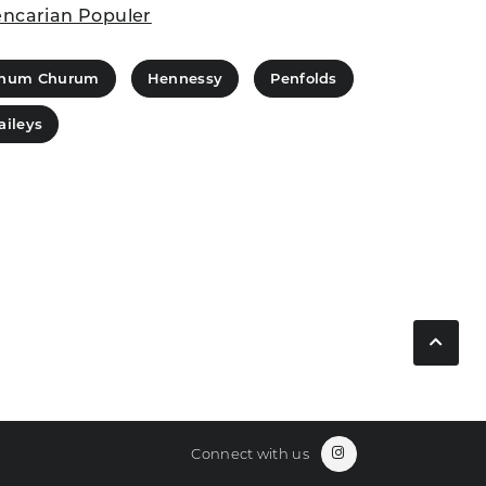
ncarian Populer
hum Churum
Hennessy
Penfolds
aileys
Connect with us