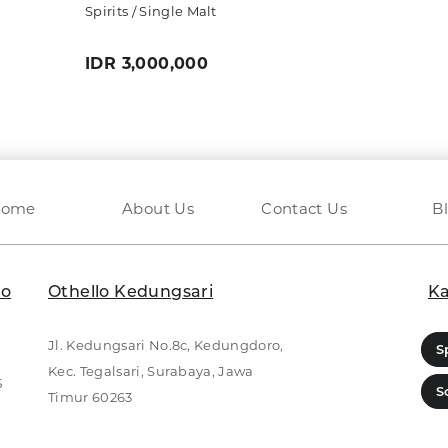
Spirits / Single Malt
IDR 3,000,000
Home
About Us
Contact Us
B
lo
Othello Kedungsari
Ka
Jl. Kedungsari No.8c, Kedungdoro,
S
Kec. Tegalsari, Surabaya, Jawa
5
S
Timur 60263