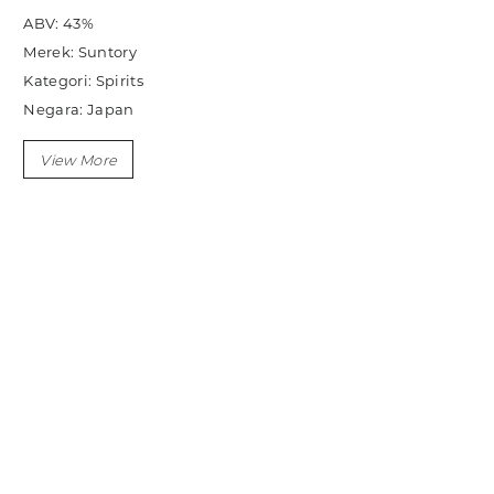
ABV: 43%
Merek: Suntory
Kategori: Spirits
Negara: Japan
Ukuran: 700ml
Sub Kategori: Gin
Variasi: London Dry