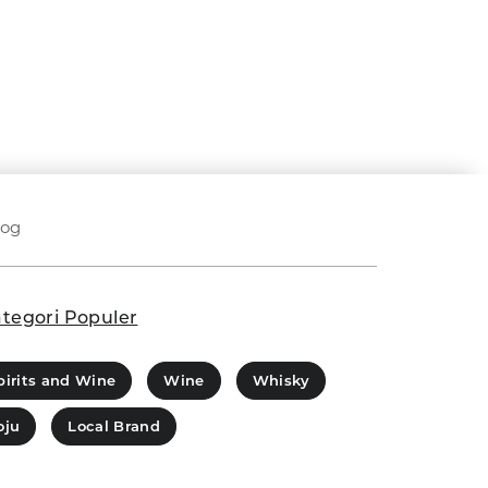
log
tegori Populer
pirits and Wine
Wine
Whisky
oju
Local Brand