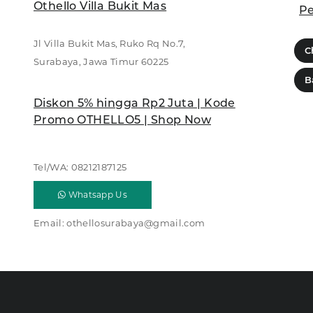
Othello Villa Bukit Mas
Pe
Jl Villa Bukit Mas, Ruko Rq No.7,
C
Surabaya, Jawa Timur 60225
B
Diskon 5% hingga Rp2 Juta | Kode
Promo OTHELLO5 | Shop Now
Tel/WA:
08212187125
Whatsapp Us
Email:
othellosurabaya@gmail.com