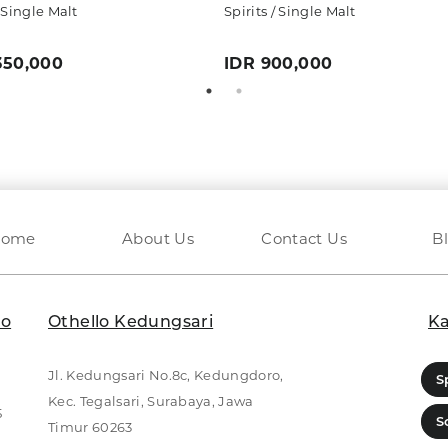
/ Single Malt
Spirits / Single Malt
,350,000
IDR 900,000
Home
About Us
Contact Us
B
lo
Othello Kedungsari
Ka
Jl. Kedungsari No.8c, Kedungdoro,
S
Kec. Tegalsari, Surabaya, Jawa
5
S
Timur 60263