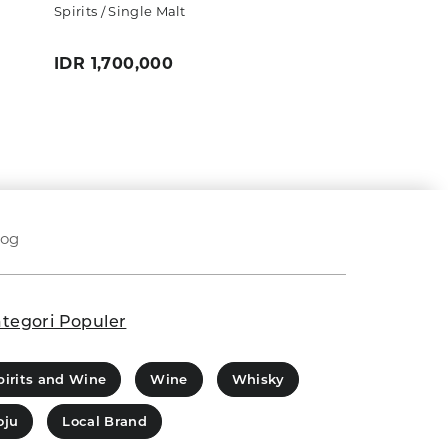
Spirits / Single Malt
Spirits / Single M
IDR 1,700,000
IDR 800,000
log
tegori Populer
pirits and Wine
Wine
Whisky
oju
Local Brand