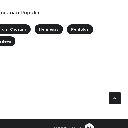
ncarian Populer
hum Churum
Hennessy
Penfolds
aileys