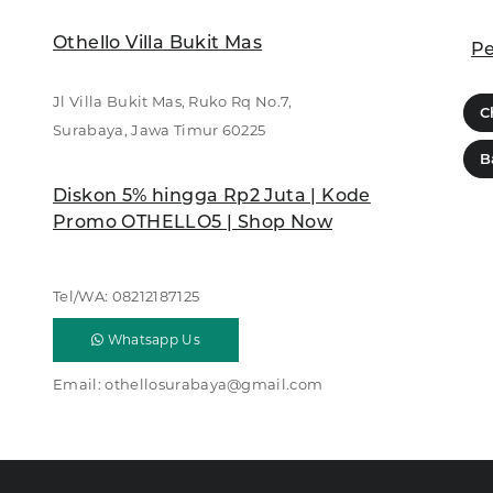
Othello Villa Bukit Mas
Pe
Jl Villa Bukit Mas, Ruko Rq No.7,
C
Surabaya, Jawa Timur 60225
B
Diskon 5% hingga Rp2 Juta | Kode
Promo OTHELLO5 | Shop Now
Tel/WA:
08212187125
Whatsapp Us
Email:
othellosurabaya@gmail.com