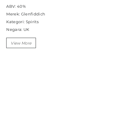
ABV: 40%
Merek: Glenfiddich
Kategori: Spirits
Negara: UK
Ukuran: 700ml
Sub Kategori: Whisky
Variasi: Single Malt