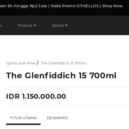
kon 5% hingga Rp2 Juta | Kode Promo OTHELLO5 | Shop Now
i
Produk
Article
Spirits and Wine
The Glenfiddich 15 700ml
The Glenfiddich 15 700ml
IDR 1.150.000.00
FITUR UTAMA
DESKRIPSI