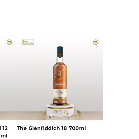
 12
The Glenfiddich 18 700ml
The Glenfidd
0ml