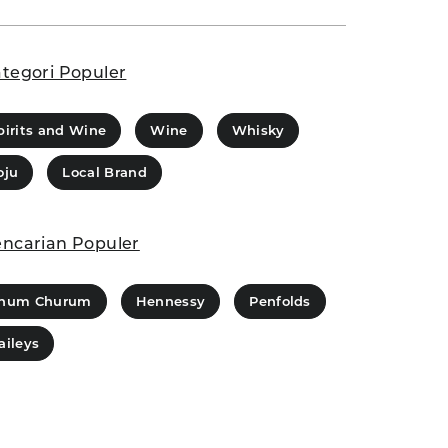
tegori Populer
pirits and Wine
Wine
Whisky
oju
Local Brand
ncarian Populer
hum Churum
Hennessy
Penfolds
aileys