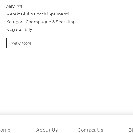
ABV: 7%
Merek: Giulio Cocchi Spumanti
Kategori: Champagne & Sparkling
Negara: Italy
Ukuran: 750ml
Sub Kategori: Sparkling
Variasi: Moscato
Home
About Us
Contact Us
B