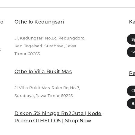
lo
Othello Kedungsari
Ka
Jl. Kedungsari No.8c, Kedungdoro,
S
Kec. Tegalsari, Surabaya, Jawa
5
S
Timur 60263
Othello Villa Bukit Mas
Pe
Jl Villa Bukit Mas, Ruko Rq No.7,
C
Surabaya, Jawa Timur 60225
B
Diskon 5% hingga Rp2 Juta | Kode
Promo OTHELLO5 | Shop Now