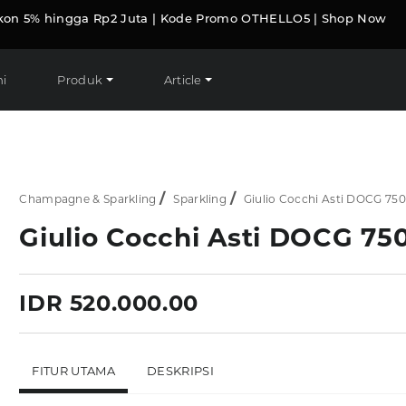
kon 5% hingga Rp2 Juta | Kode Promo OTHELLO5 | Shop Now
i
Produk
Article
Champagne & Sparkling
Sparkling
Giulio Cocchi Asti DOCG 75
Giulio Cocchi Asti DOCG 75
IDR 520.000.00
FITUR UTAMA
DESKRIPSI