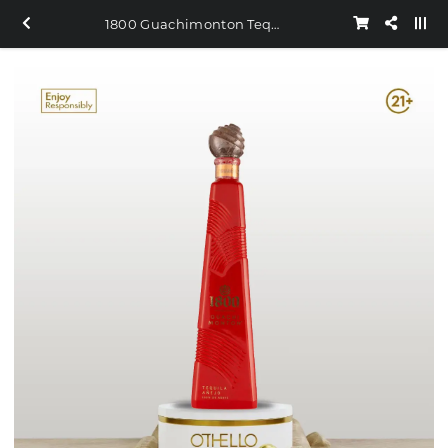
1800 Guachimonton Tequila 750ml