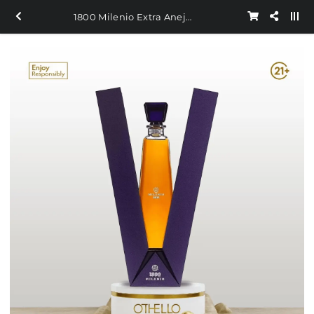
1800 Milenio Extra Anejo Tequila 750ml