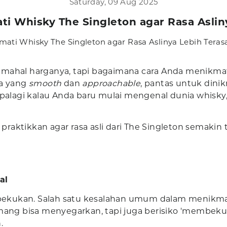
Saturday, 09 Aug 2025
ti Whisky The Singleton agar Rasa Aslin
mati Whisky The Singleton agar Rasa Aslinya Lebih Teras
 mahal harganya, tapi bagaimana cara Anda menikmati
sa yang
smooth
dan
approachable
, pantas untuk dini
 Apalagi kalau Anda baru mulai mengenal dunia whisky
a praktikkan agar rasa asli dari The Singleton semaki
al
ekukan. Salah satu kesalahan umum dalam menikmat
emang bisa menyegarkan, tapi juga berisiko 'membek
.