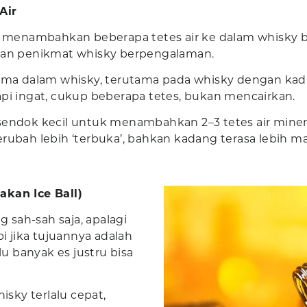
Air
a, menambahkan beberapa tetes air ke dalam whisky 
ngan penikmat whisky berpengalaman.
 dalam whisky, terutama pada whisky dengan kadar 
api ingat, cukup beberapa tetes, bukan mencairkan.
sendok kecil untuk menambahkan 2–3 tetes air miner
a berubah lebih ‘terbuka’, bahkan kadang terasa lebih m
akan Ice Ball)
sah-sah saja, apalagi
pi jika tujuannya adalah
lu banyak es justru bisa
sky terlalu cepat,