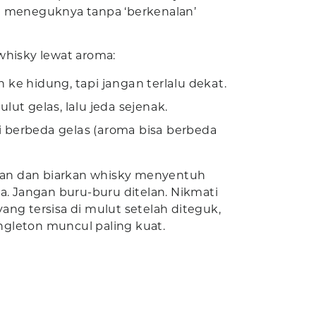
g meneguknya tanpa ‘berkenalan’
whisky lewat aroma:
 ke hidung, tapi jangan terlalu dekat.
lut gelas, lalu jeda sejenak.
isi berbeda gelas (aroma bisa berbeda
ahan dan biarkan whisky menyentuh
a. Jangan buru-buru ditelan. Nikmati
 yang tersisa di mulut setelah diteguk,
Singleton muncul paling kuat.