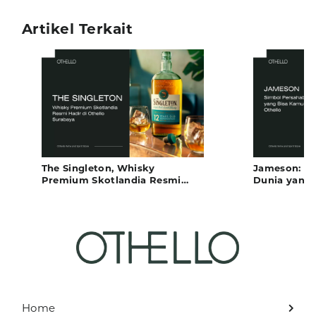
Artikel Terkait
The Singleton, Whisky
Jameson: Si
Premium Skotlandia Resmi
Dunia yang
Hadir di Othello Surabaya
Temukan di 
Home