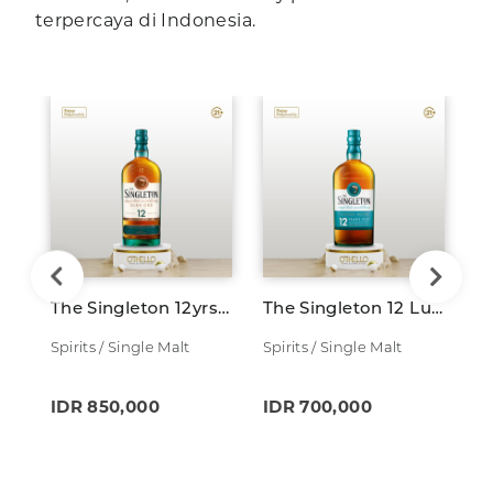
terpercaya di Indonesia.
The Singleton 12yrs Glen Ord 700ml
The Singleton 12 Luscious Nectar 700ml
Spirits / Single Malt
Spirits / Single Malt
Sp
IDR 850,000
IDR 700,000
I