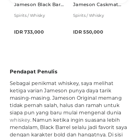
Jameson Black Barrel 700ml
Jameson Caskmates Stout Edition 700ml
Spirits / Whisky
Spirits / Whisky
Sp
IDR 733,000
IDR 550,000
I
Pendapat Penulis
Sebagai penikmat whiskey, saya melihat
ketiga varian Jameson punya daya tarik
masing-masing. Jameson Original memang
tidak pernah salah, halus dan ramah untuk
siapa pun yang baru mulai mengenal dunia
whiskey
. Namun ketika ingin suasana lebih
mendalam, Black Barrel selalu jadi favorit saya
dengan karakter bold dan hangatnya. Di sisi