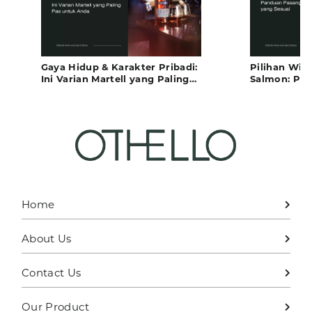
Gaya Hidup & Karakter Pribadi:
Pilihan Win
Ini Varian Martell yang Paling
Salmon: Pa
Pas untuk Anda
Rasa yang S
Home
About Us
Contact Us
Our Product