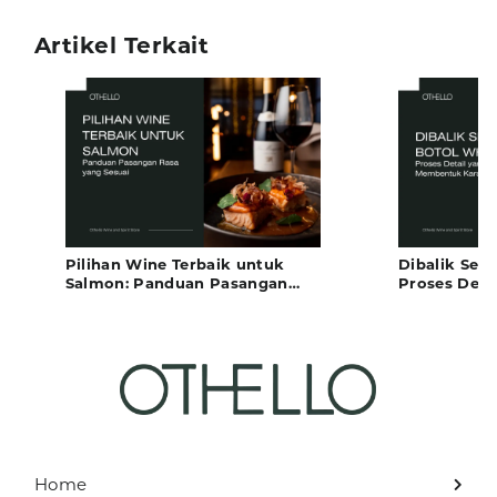
Artikel Terkait
Pilihan Wine Terbaik untuk
Dibalik Seti
Salmon: Panduan Pasangan
Proses Det
Rasa yang Sesuai
Karakter Ra
Home